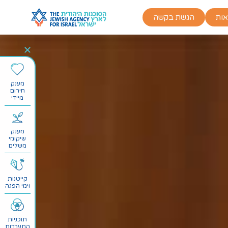
אות
הגשת בקשה
מענק
חירום
מיידי
מענק
שיקומי
משלים
קייטנות
וימי הפגה
תוכניות
התערבות