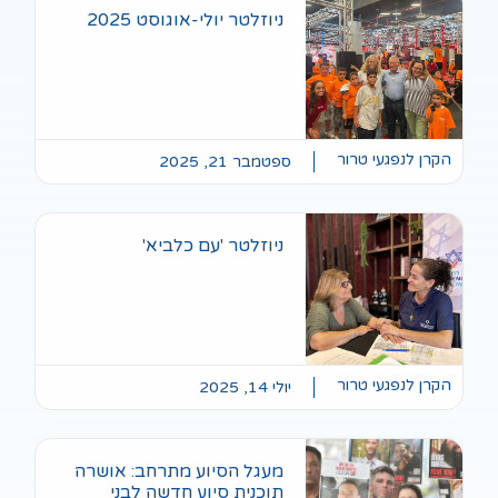
2
: אושרה
בני