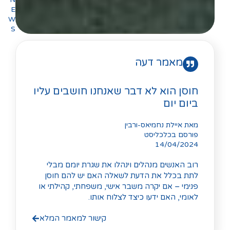
E
W
S
ם עליו
 מבלי
 חוסן
ילתי או
ר המלא