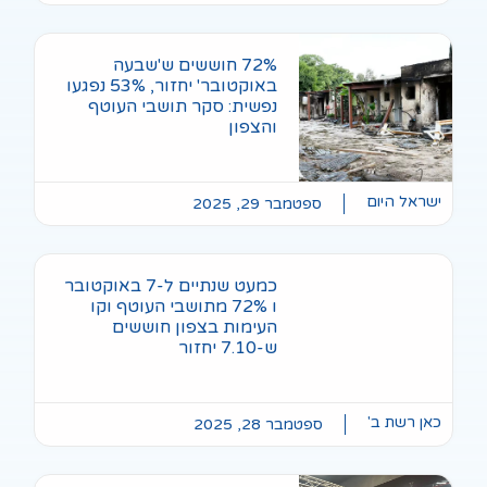
בעה
באוקטובר' יחזור, 53% נפגעו
העוטף
עט שנתיים ל-7 באוקטובר
וטף וקו
שים