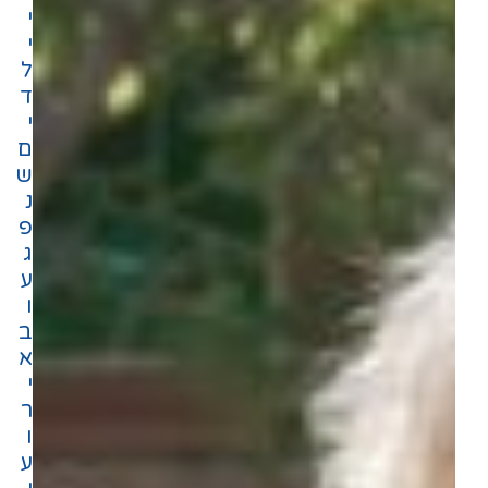
י
י
ל
ד
י
ם
ש
נ
פ
ג
ע
ו
ב
א
י
ר
ו
ע