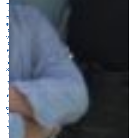
ד
י
ם
ש
נ
פ
ג
ע
ו
ב
א
י
ר
ו
ע
י
ט
ר
ו
ר
י