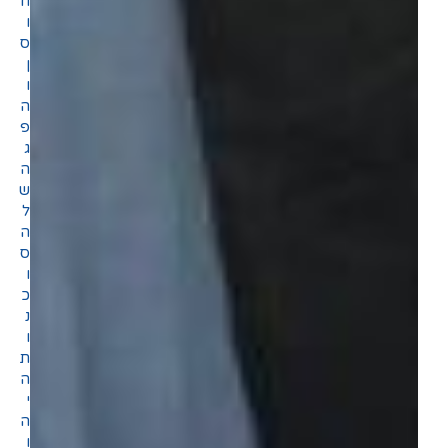
ח
ו
ס
ן
ו
ה
פ
ג
ה
ש
ל
ה
ס
ו
כ
נ
ו
ת
ה
י
ה
ו