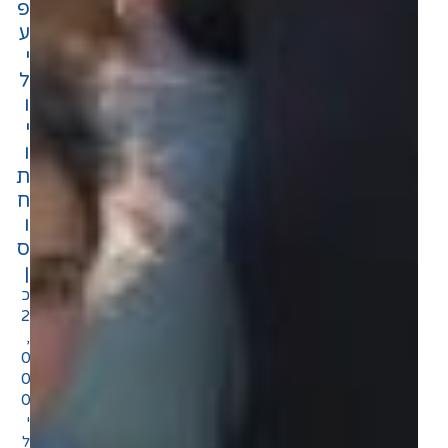
פ
ע
י
ל
ו
י
ו
ת
ח
ו
ס
ן
כ
2
,
0
0
0
י
ל