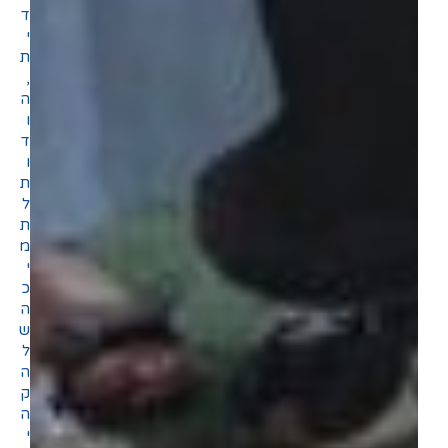
ד
י
ת
,
ה
ו
ד
ו
ת
ל
ת
מ
י
כ
ה
ש
ל
ה
ק
ה
י