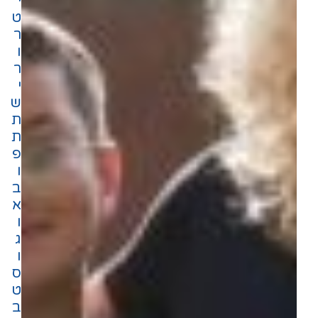
י
ט
ר
ו
ר
י
ש
ת
ת
פ
ו
ב
א
ו
ג
ו
ס
ט
ב