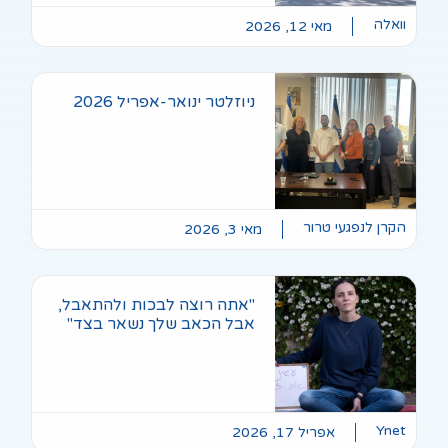
20
ולהתאבל,
אר בצד"