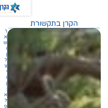
ר
א
ש
ו
ן
ל
צ
י
ו
ן
:
א
ל
פ