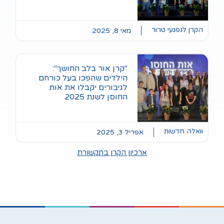
ך":
 כורחם
אות