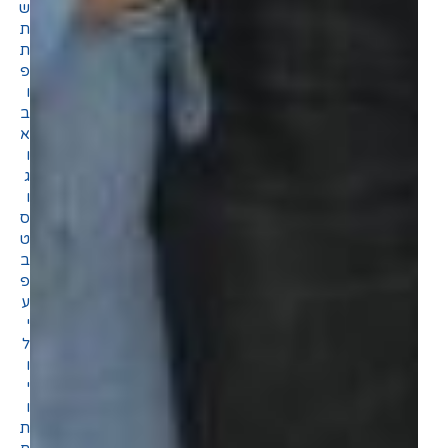
ש
ת
ת
פ
ו
ב
א
ו
ג
ו
ס
ט
ב
פ
ע
י
ל
ו
י
ו
ת