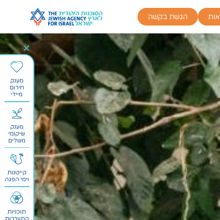
אות
הגשת בקשה
מענק
חירום
מיידי
מענק
שיקומי
משלים
קייטנות
וימי הפגה
תוכניות
התערבות