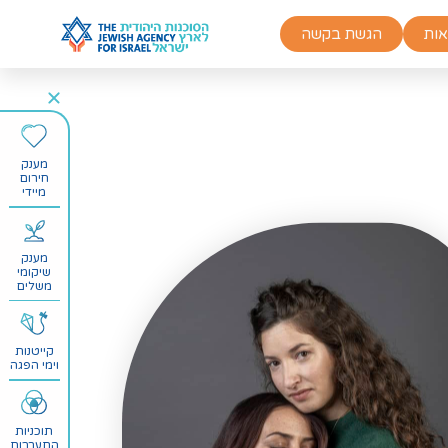
אות
הגשת בקשה
מענק
חירום
מיידי
מענק
שיקומי
משלים
קייטנות
וימי הפגה
תוכניות
התערבות